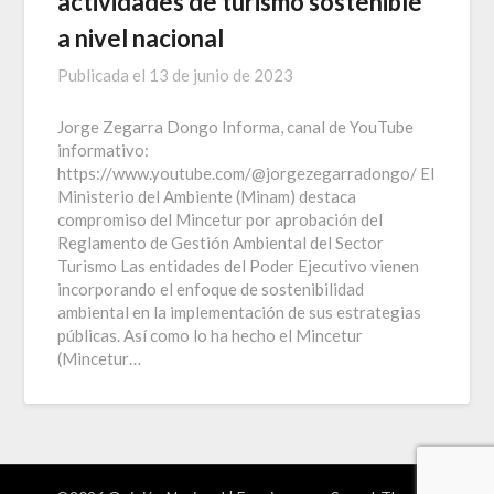
actividades de turismo sostenible
a nivel nacional
Publicada el
13 de junio de 2023
Jorge Zegarra Dongo Informa, canal de YouTube
informativo:
https://www.youtube.com/@jorgezegarradongo/ El
Ministerio del Ambiente (Minam) destaca
compromiso del Mincetur por aprobación del
Reglamento de Gestión Ambiental del Sector
Turismo Las entidades del Poder Ejecutivo vienen
incorporando el enfoque de sostenibilidad
ambiental en la implementación de sus estrategias
públicas. Así como lo ha hecho el Mincetur
(Mincetur…